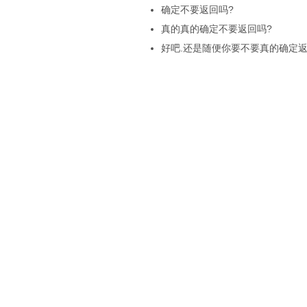
确定不要返回吗?
真的真的确定不要返回吗?
好吧.还是随便你要不要真的确定