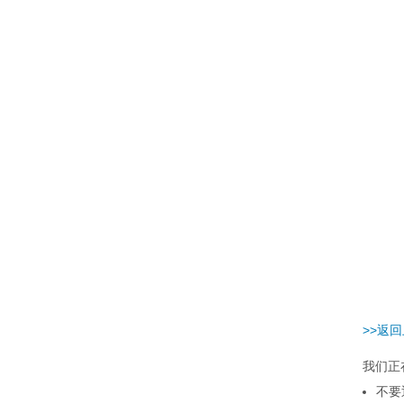
>>返
我们正
不要