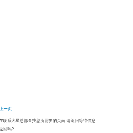
回上一页
在联系火星总部查找您所需要的页面.请返回等待信息..
返回吗?