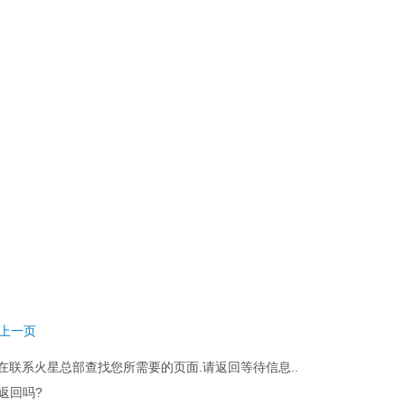
回上一页
在联系火星总部查找您所需要的页面.请返回等待信息..
返回吗?