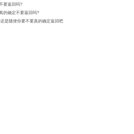
不要返回吗?
真的确定不要返回吗?
.还是随便你要不要真的确定返回吧