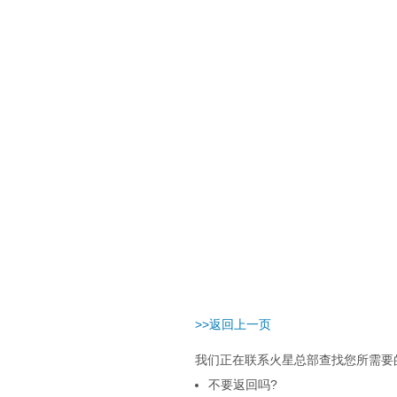
>>返回上一页
我们正在联系火星总部查找您所需要的
不要返回吗?