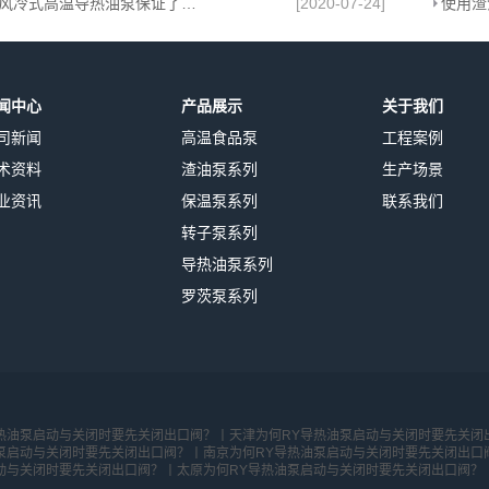
RY系列风冷式高温导热油泵保证了高温情况下的密封性能
[2020-07-24]
使用渣
闻中心
产品展示
关于我们
司新闻
高温食品泵
工程案例
术资料
渣油泵系列
生产场景
业资讯
保温泵系列
联系我们
转子泵系列
导热油泵系列
罗茨泵系列
热油泵启动与关闭时要先关闭出口阀？丨
天津为何RY导热油泵启动与关闭时要先关闭
泵启动与关闭时要先关闭出口阀？丨
南京为何RY导热油泵启动与关闭时要先关闭出口
动与关闭时要先关闭出口阀？丨
太原为何RY导热油泵启动与关闭时要先关闭出口阀？