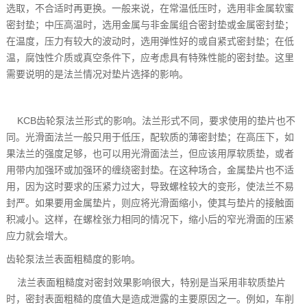
选取，不合适时再更换。一般来说，在常温低压时，选用非金属软蜜
密封垫；中压高温时，选用金属与非金属组合密封垫或金属密封垫；
在温度，压力有较大的波动时，选用弹性好的或自紧式密封垫；在低
温，腐蚀性介质或真空条件下，应考虑具有特殊性能的密封垫。这里
需要说明的是法兰情况对垫片选择的影响。
KCB齿轮泵法兰形式的影响。法兰形式不同，要求使用的垫片也不
同。光滑面法兰一般只用于低压，配软质的薄密封垫；在高压下，如
果法兰的强度足够，也可以用光滑面法兰，但应该用厚软质垫，或者
用带内加强环或加强环的缠绕密封垫。在这种场合，金属垫片也不适
用，因为这时要求的压紧力过大，导致螺栓较大的变形，使法兰不易
封严。如果要用金属垫片，则应将光滑面缩小，使其与垫片的接触面
积减小。这样，在螺栓张力相同的情况下，缩小后的窄光滑面的压紧
应力就会增大。
齿轮泵法兰表面粗糙度的影响。
法兰表面粗糙度对密封效果影响很大，特别是当采用非软质垫片
时，密封表面粗糙的度值大是造成泄露的主要原因之一。例如，车削