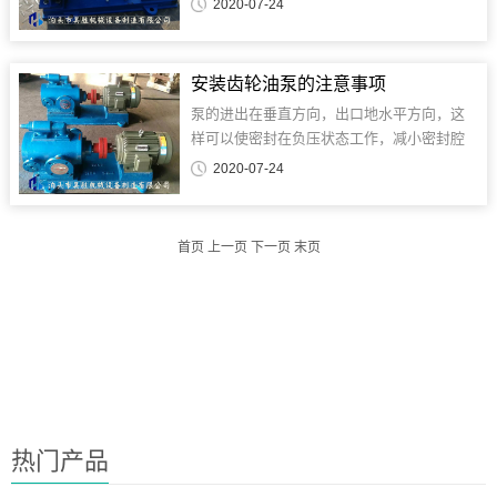
2020-07-24
密封则采用机械强度高，耐磨性好的硬质合
金材料，保证了高温情况下的密封性能。 RY
系列风冷式高温导热油......
安装齿轮油泵的注意事项
泵的进出在垂直方向，出口地水平方向，这
样可以使密封在负压状态工作，减小密封腔
的压力，旋向：从出口方向看逆时针旋转。
2020-07-24
另外泵的进出口法兰（管道）不应承受管道
重量，所以管道应设以撑点。......
首页 上一页 下一页 末页
热门产品