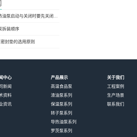
闻
为何RY导热油泵启动与关闭时要先关闭出口阀？
泵拆装顺序
泵密封垫的选用原则
闻中心
产品展示
关于我们
司新闻
高温食品泵
工程案例
术资料
渣油泵系列
生产场景
业资讯
保温泵系列
联系我们
转子泵系列
导热油泵系列
罗茨泵系列