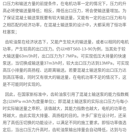
口压力和输送方量的前提条件，在电机功率一定的情况下，压力的升
高必将使输送量降低；相反，降低出口压力，将会使输送量增加。为
了保证混凝土输送泵既要有较大输送量，又能有一定的出口压力和与
之相匹配的经济功率，在混凝土输送泵的设计中，大都采用了恒功率
柱塞泵；
齿轮油泵在经济状态下，又能产生较大的输送量，或者以相同的电机
功率，产生较高的出口压力。仍以HBTS60-13-90为例，当其处于较
大输送量63m/3h时，出口压力为7.7MPa，可实现低压大排量的快速
泵送，当切换成输送量37m3/h时，较大出口压力达到13MPa，可实现
高压小排量的高扬程、远距离输送。若要混凝土输送泵的出口压力达
到高压等级，同时又有很大的输送量，在电机功率不足的情况下，这
是不可能同时实现的。
因此，在国家新标准中，齿轮油泵引用了混凝土输送泵的能力指数概
念(以MPa·m3/h为度量单位)；即混凝土输送泵的实际出口压力与每小
时实际输送量之乖积，该值越大，其能力指数也越大，电机的功率也
将越大，由此实现大排量、高扬程的目的。许多厂家在设计时，还采
用了高低压切换的功能设计，以满足不同的施工要求。即恒功率值选
定后，当出口压力升高时，齿轮油泵输出排量会自动降低，达到与功